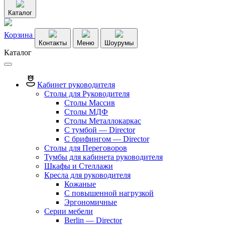
Каталог
Корзина
Контакты
Меню
Шоурумы
Каталог
Кабинет руководителя
Столы для Руководителя
Столы Массив
Столы МДФ
Столы Металлокаркас
С тумбой — Director
C брифингом — Director
Столы для Переговоров
Тумбы для кабинета руководителя
Шкафы и Стеллажи
Кресла для руководителя
Кожаные
С повышенной нагрузкой
Эргономичные
Серии мебели
Berlin — Director