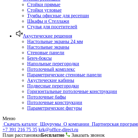
Стойки прямые
Стойки угловые
Тумбы офисные для ресепшн
Шкафы и Стеллажи
Стулья для посетителей
Акустические решения
Настольные экраны 24 мм
Настольные экраны
Стеновые панели
Бенч-боксы
Напольные перегородки
Потолочный комплекс
Параметрические стеновые панели
Акустические кабины
Подвесные перегородки
Горизонтальные потолочные конструкции
Потолочные бафы
Потолочные конструкции
Параметрические фигуры
Меню
Скачать каталог
Шоурумы
О компании
Партнерская програ
+7 391 216 75 35
krk@office-direct.ru
План расстановки
Бесплатно
Заказать звонок