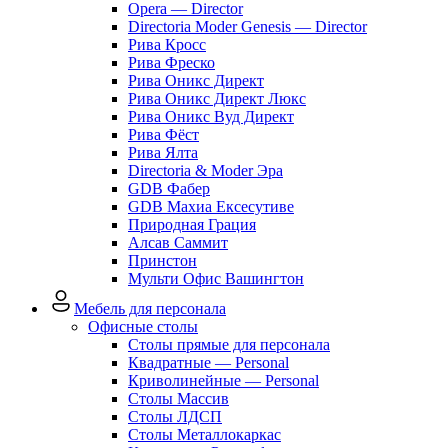
Opera — Director
Directoria Moder Genesis — Director
Рива Кросс
Рива Фреско
Рива Оникс Директ
Рива Оникс Директ Люкс
Рива Оникс Вуд Директ
Рива Фёст
Рива Ялта
Directoria & Moder Эра
GDB Фабер
GDB Махиа Ексесутиве
Природная Грация
Алсав Саммит
Принстон
Мульти Офис Вашингтон
Мебель для персонала
Офисные столы
Столы прямые для персонала
Квадратные — Personal
Криволинейные — Personal
Столы Массив
Столы ЛДСП
Столы Металлокаркас