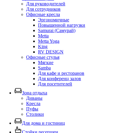
Для руководителей
Для сотрудников
Офисные кресла
Эргономичные
Повышенной нагрузки
Samurai (Самурай)
Metta
Metta Yoga
King
RV DESIGN
Офисные стулья
Мягкие
Samba
Для кафе и ресторанов
Для конференц залов
Для посетителей
Зона отдыха
Диваны
Кресла
Пуфы
Столики
Для дома и гостиниц
Стойки ресепшен