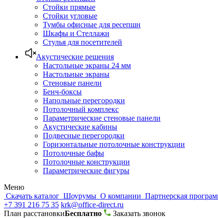
Стойки прямые
Стойки угловые
Тумбы офисные для ресепшн
Шкафы и Стеллажи
Стулья для посетителей
Акустические решения
Настольные экраны 24 мм
Настольные экраны
Стеновые панели
Бенч-боксы
Напольные перегородки
Потолочный комплекс
Параметрические стеновые панели
Акустические кабины
Подвесные перегородки
Горизонтальные потолочные конструкции
Потолочные бафы
Потолочные конструкции
Параметрические фигуры
Меню
Скачать каталог
Шоурумы
О компании
Партнерская програ
+7 391 216 75 35
krk@office-direct.ru
План расстановки
Бесплатно
Заказать звонок