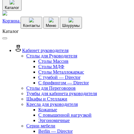
Каталог
Корзина
Контакты
Меню
Шоурумы
Каталог
Кабинет руководителя
Столы для Руководителя
Столы Массив
Столы МДФ
Столы Металлокаркас
С тумбой — Director
C брифингом — Director
Столы для Переговоров
Тумбы для кабинета руководителя
Шкафы и Стеллажи
Кресла для руководителя
Кожаные
С повышенной нагрузкой
Эргономичные
Серии мебели
Berlin — Director