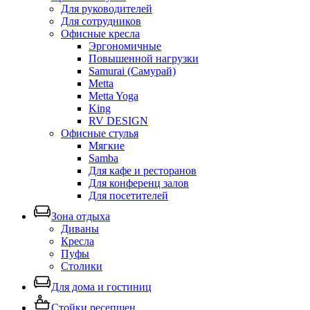
Для руководителей
Для сотрудников
Офисные кресла
Эргономичные
Повышенной нагрузки
Samurai (Самурай)
Metta
Metta Yoga
King
RV DESIGN
Офисные стулья
Мягкие
Samba
Для кафе и ресторанов
Для конференц залов
Для посетителей
Зона отдыха
Диваны
Кресла
Пуфы
Столики
Для дома и гостиниц
Стойки ресепшен