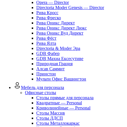
Opera — Director
Directoria Moder Genesis — Director
Рива Кросс
Рива Фреско
Рива Оникс Директ
Рива Оникс Директ Люкс
Рива Оникс Вуд Директ
Рива Фёст
Рива Ялта
Directoria & Moder Эра
GDB Фабер
GDB Махиа Ексесутиве
Природная Грация
Алсав Саммит
Принстон
Мульти Офис Вашингтон
Мебель для персонала
Офисные столы
Столы прямые для персонала
Квадратные — Personal
Криволинейные — Personal
Столы Массив
Столы ЛДСП
Столы Металлокаркас