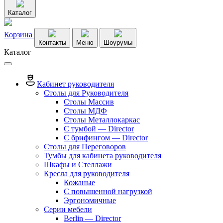
Каталог
Корзина
Контакты
Меню
Шоурумы
Каталог
Кабинет руководителя
Столы для Руководителя
Столы Массив
Столы МДФ
Столы Металлокаркас
С тумбой — Director
C брифингом — Director
Столы для Переговоров
Тумбы для кабинета руководителя
Шкафы и Стеллажи
Кресла для руководителя
Кожаные
С повышенной нагрузкой
Эргономичные
Серии мебели
Berlin — Director