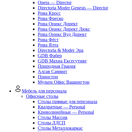
Opera — Director
Directoria Moder Genesis — Director
Рива Кросс
Рива Фреско
Рива Оникс Директ
Рива Оникс Директ Люкс
Рива Оникс Вуд Директ
Рива Фёст
Рива Ялта
Directoria & Moder Эра
GDB Фабер
GDB Махиа Ексесутиве
Природная Грация
Алсав Саммит
Принстон
Мульти Офис Вашингтон
Мебель для персонала
Офисные столы
Столы прямые для персонала
Квадратные — Personal
Криволинейные — Personal
Столы Массив
Столы ЛДСП
Столы Металлокаркас