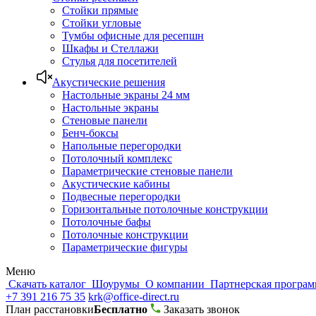
Стойки прямые
Стойки угловые
Тумбы офисные для ресепшн
Шкафы и Стеллажи
Стулья для посетителей
Акустические решения
Настольные экраны 24 мм
Настольные экраны
Стеновые панели
Бенч-боксы
Напольные перегородки
Потолочный комплекс
Параметрические стеновые панели
Акустические кабины
Подвесные перегородки
Горизонтальные потолочные конструкции
Потолочные бафы
Потолочные конструкции
Параметрические фигуры
Меню
Скачать каталог
Шоурумы
О компании
Партнерская програ
+7 391 216 75 35
krk@office-direct.ru
План расстановки
Бесплатно
Заказать звонок