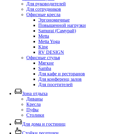
Для руководителей
Для сотрудников
Офисные кресла
Эргономичные
Повышенной нагрузки
Samurai (Самурай)
Metta
Metta Yoga
King
RV DESIGN
Офисные стулья
Мягкие
Samba
Для кафе и ресторанов
Для конференц залов
Для посетителей
Зона отдыха
Диваны
Кресла
Пуфы
Столики
Для дома и гостиниц
Стойки ресепшен