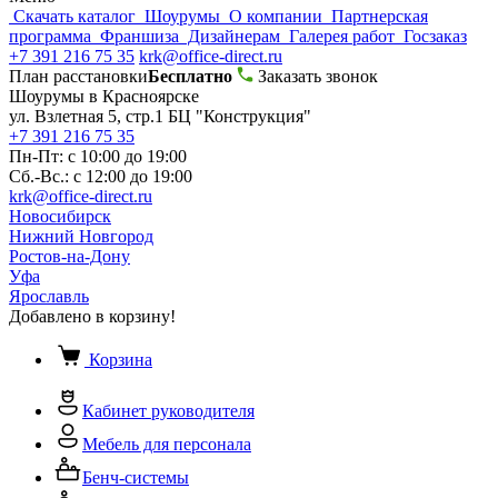
Скачать каталог
Шоурумы
О компании
Партнерская
программа
Франшиза
Дизайнерам
Галерея работ
Госзаказ
+7 391 216 75 35
krk@office-direct.ru
План расстановки
Бесплатно
Заказать звонок
Шоурумы в Красноярске
ул. Взлетная 5, стр.1 БЦ "Конструкция"
+7 391 216 75 35
Пн-Пт: с 10:00 до 19:00
Сб.-Вс.: с 12:00 до 19:00
krk@office-direct.ru
Новосибирск
Нижний Новгород
Ростов-на-Дону
Уфа
Ярославль
Добавлено в корзину!
Корзина
Кабинет руководителя
Мебель для персонала
Бенч-системы