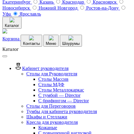
Екатеринбург
Казань
Краснодар
Красноярск
Новосибирск
Нижний Новгород
Ростов-на-Дону
Уфа
Ярославль
Каталог
Корзина
Контакты
Меню
Шоурумы
Каталог
Кабинет руководителя
Столы для Руководителя
Столы Массив
Столы МДФ
Столы Металлокаркас
С тумбой — Director
C брифингом — Director
Столы для Переговоров
Тумбы для кабинета руководителя
Шкафы и Стеллажи
Кресла для руководителя
Кожаные
С повышенной нагрузкой