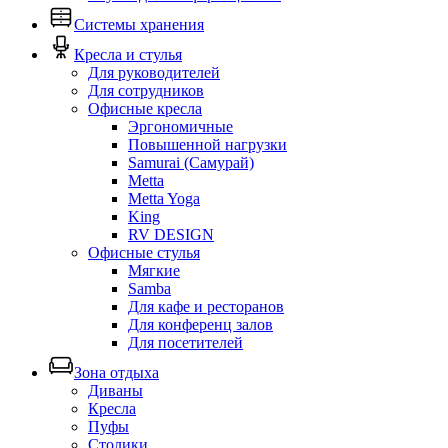
Системы хранения
Кресла и стулья
Для руководителей
Для сотрудников
Офисные кресла
Эргономичные
Повышенной нагрузки
Samurai (Самурай)
Metta
Metta Yoga
King
RV DESIGN
Офисные стулья
Мягкие
Samba
Для кафе и ресторанов
Для конференц залов
Для посетителей
Зона отдыха
Диваны
Кресла
Пуфы
Столики