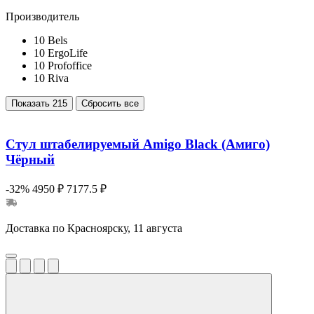
Производитель
10
Bels
10
ErgoLife
10
Profoffice
10
Riva
Показать
215
Сбросить все
Стул штабелируемый Amigo Black (Амиго)
Чёрный
-32%
4950 ₽
7177.5 ₽
Доставка по Красноярску, 11 августа