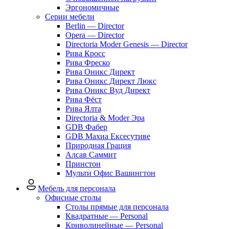
Эргономичные
Серии мебели
Berlin — Director
Opera — Director
Directoria Moder Genesis — Director
Рива Кросс
Рива Фреско
Рива Оникс Директ
Рива Оникс Директ Люкс
Рива Оникс Вуд Директ
Рива Фёст
Рива Ялта
Directoria & Moder Эра
GDB Фабер
GDB Махиа Ексесутиве
Природная Грация
Алсав Саммит
Принстон
Мульти Офис Вашингтон
Мебель для персонала
Офисные столы
Столы прямые для персонала
Квадратные — Personal
Криволинейные — Personal