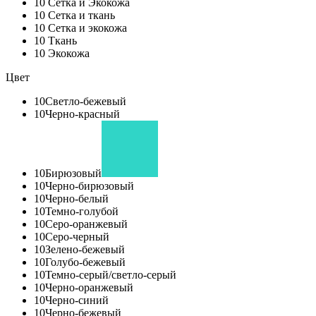
10
Сетка и Экокожа
10
Сетка и ткань
10
Сетка и экокожа
10
Ткань
10
Экокожа
Цвет
10
Светло-бежевый
10
Черно-красный
10
Бирюзовый
10
Черно-бирюзовый
10
Черно-белый
10
Темно-голубой
10
Серо-оранжевый
10
Серо-черный
10
Зелено-бежевый
10
Голубо-бежевый
10
Темно-серый/светло-серый
10
Черно-оранжевый
10
Черно-синий
10
Черно-бежевый