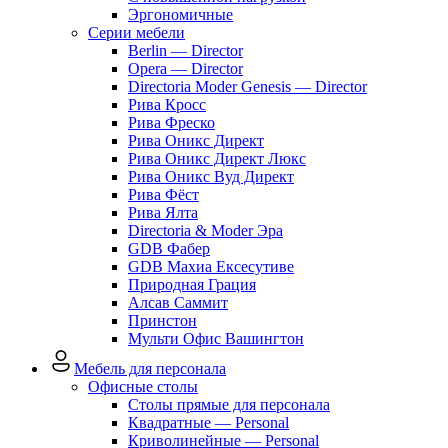
Эргономичные
Серии мебели
Berlin — Director
Opera — Director
Directoria Moder Genesis — Director
Рива Кросс
Рива Фреско
Рива Оникс Директ
Рива Оникс Директ Люкс
Рива Оникс Вуд Директ
Рива Фёст
Рива Ялта
Directoria & Moder Эра
GDB Фабер
GDB Махиа Ексесутиве
Природная Грация
Алсав Саммит
Принстон
Мульти Офис Вашингтон
Мебель для персонала
Офисные столы
Столы прямые для персонала
Квадратные — Personal
Криволинейные — Personal