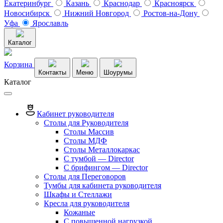
Екатеринбург
Казань
Краснодар
Красноярск
Новосибирск
Нижний Новгород
Ростов-на-Дону
Уфа
Ярославль
Каталог
Корзина
Контакты
Меню
Шоурумы
Каталог
Кабинет руководителя
Столы для Руководителя
Столы Массив
Столы МДФ
Столы Металлокаркас
С тумбой — Director
C брифингом — Director
Столы для Переговоров
Тумбы для кабинета руководителя
Шкафы и Стеллажи
Кресла для руководителя
Кожаные
С повышенной нагрузкой