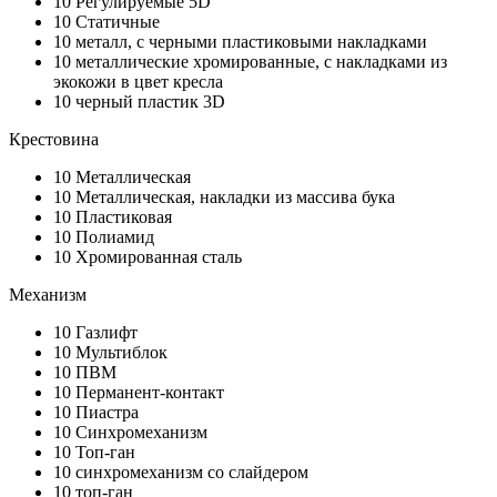
10
Регулируемые 5D
10
Статичные
10
металл, с черными пластиковыми накладками
10
металлические хромированные, с накладками из
экокожи в цвет кресла
10
черный пластик 3D
Крестовина
10
Металлическая
10
Металлическая, накладки из массива бука
10
Пластиковая
10
Полиамид
10
Хромированная сталь
Механизм
10
Газлифт
10
Мультиблок
10
ПВМ
10
Перманент-контакт
10
Пиастра
10
Синхромеханизм
10
Топ-ган
10
синхромеханизм со слайдером
10
топ-ган