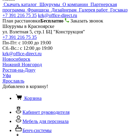
Скачать каталог
Шоурумы
О компании
Партнерская
программа
Франшиза
Дизайнерам
Галерея работ
Госзаказ
+7 391 216 75 35
krk@office-direct.ru
План расстановки
Бесплатно
Заказать звонок
Шоурумы в Красноярске
ул. Взлетная 5, стр.1 БЦ "Конструкция"
+7 391 216 75 35
Пн-Пт: с 10:00 до 19:00
Сб.-Вс.: с 12:00 до 19:00
krk@office-direct.ru
Новосибирск
Нижний Новгород
Ростов-на-Дону
Уфа
Ярославль
Добавлено в корзину!
Корзина
Кабинет руководителя
Мебель для персонала
Бенч-системы