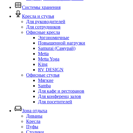
Системы хранения
Кресла и стулья
Для руководителей
Для сотрудников
Офисные кресла
Эргономичные
Повышенной нагрузки
Samurai (Самурай)
Metta
Metta Yoga
King
RV DESIGN
Офисные стулья
Мягкие
Samba
Для кафе и ресторанов
Для конференц залов
Для посетителей
Зона отдыха
Диваны
Кресла
Пуфы
Столики