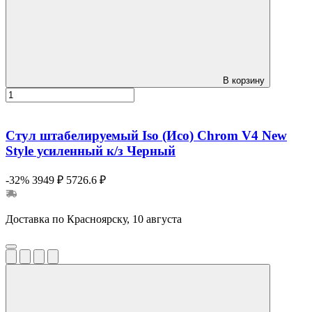
В корзину
Стул штабелируемый Iso (Исо) Chrom V4 New
Style усиленный к/з Черный
-32%
3949 ₽
5726.6 ₽
Доставка по Красноярску, 10 августа