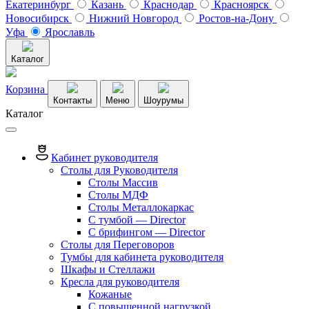
Екатеринбург
Казань
Краснодар
Красноярск
Новосибирск
Нижний Новгород
Ростов-на-Дону
Уфа
Ярославль
Каталог
Корзина
Контакты
Меню
Шоурумы
Каталог
Кабинет руководителя
Столы для Руководителя
Столы Массив
Столы МДФ
Столы Металлокаркас
С тумбой — Director
C брифингом — Director
Столы для Переговоров
Тумбы для кабинета руководителя
Шкафы и Стеллажи
Кресла для руководителя
Кожаные
С повышенной нагрузкой