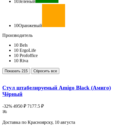
10
Зеленый
10
Оранжевый
Производитель
10
Bels
10
ErgoLife
10
Profoffice
10
Riva
Показать
215
Сбросить все
Стул штабелируемый Amigo Black (Амиго)
Чёрный
-32%
4950 ₽
7177.5 ₽
Доставка по Красноярску, 10 августа