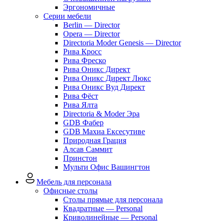
Эргономичные
Серии мебели
Berlin — Director
Opera — Director
Directoria Moder Genesis — Director
Рива Кросс
Рива Фреско
Рива Оникс Директ
Рива Оникс Директ Люкс
Рива Оникс Вуд Директ
Рива Фёст
Рива Ялта
Directoria & Moder Эра
GDB Фабер
GDB Махиа Ексесутиве
Природная Грация
Алсав Саммит
Принстон
Мульти Офис Вашингтон
Мебель для персонала
Офисные столы
Столы прямые для персонала
Квадратные — Personal
Криволинейные — Personal