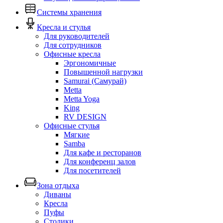
Системы хранения
Кресла и стулья
Для руководителей
Для сотрудников
Офисные кресла
Эргономичные
Повышенной нагрузки
Samurai (Самурай)
Metta
Metta Yoga
King
RV DESIGN
Офисные стулья
Мягкие
Samba
Для кафе и ресторанов
Для конференц залов
Для посетителей
Зона отдыха
Диваны
Кресла
Пуфы
Столики