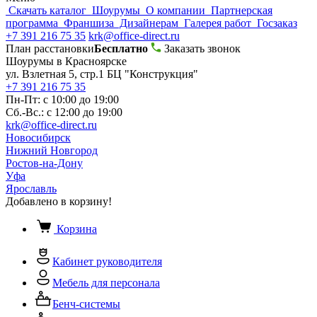
Скачать каталог
Шоурумы
О компании
Партнерская
программа
Франшиза
Дизайнерам
Галерея работ
Госзаказ
+7 391 216 75 35
krk@office-direct.ru
План расстановки
Бесплатно
Заказать звонок
Шоурумы в Красноярске
ул. Взлетная 5, стр.1 БЦ "Конструкция"
+7 391 216 75 35
Пн-Пт: с 10:00 до 19:00
Сб.-Вс.: с 12:00 до 19:00
krk@office-direct.ru
Новосибирск
Нижний Новгород
Ростов-на-Дону
Уфа
Ярославль
Добавлено в корзину!
Корзина
Кабинет руководителя
Мебель для персонала
Бенч-системы