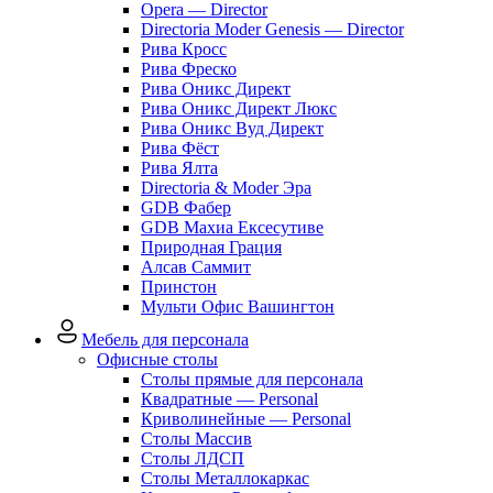
Opera — Director
Directoria Moder Genesis — Director
Рива Кросс
Рива Фреско
Рива Оникс Директ
Рива Оникс Директ Люкс
Рива Оникс Вуд Директ
Рива Фёст
Рива Ялта
Directoria & Moder Эра
GDB Фабер
GDB Махиа Ексесутиве
Природная Грация
Алсав Саммит
Принстон
Мульти Офис Вашингтон
Мебель для персонала
Офисные столы
Столы прямые для персонала
Квадратные — Personal
Криволинейные — Personal
Столы Массив
Столы ЛДСП
Столы Металлокаркас