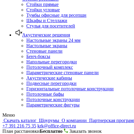
Стойки прямые
Стойки угловые
Тумбы офисные для ресепшн
Шкафы и Стеллажи
Стулья для посетителей
Акустические решения
Настольные экраны 24 мм
Настольные экраны
Стеновые панели
Бенч-боксы
Напольные перегородки
Потолочный комплекс
Параметрические стеновые панели
Акустические кабины
Подвесные перегородки
Горизонтальные потолочные конструкции
Потолочные бафы
Потолочные конструкции
Параметрические фигуры
Меню
Скачать каталог
Шоурумы
О компании
Партнерская програ
+7 391 216 75 35
krk@office-direct.ru
План расстановки
Бесплатно
Заказать звонок