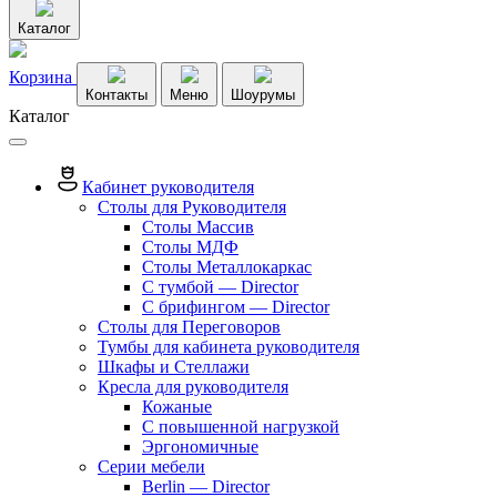
Каталог
Корзина
Контакты
Меню
Шоурумы
Каталог
Кабинет руководителя
Столы для Руководителя
Столы Массив
Столы МДФ
Столы Металлокаркас
С тумбой — Director
C брифингом — Director
Столы для Переговоров
Тумбы для кабинета руководителя
Шкафы и Стеллажи
Кресла для руководителя
Кожаные
С повышенной нагрузкой
Эргономичные
Серии мебели
Berlin — Director