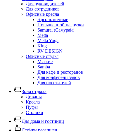
Для руководителей
Для сотрудников
Офисные кресла
Эргономичные
Повышенной нагрузки
Samurai (Самурай)
Metta
Metta Yoga
King
RV DESIGN
Офисные стулья
Мягкие
Samba
Для кафе и ресторанов
Для конференц залов
Для посетителей
Зона отдыха
Диваны
Кресла
Пуфы
Столики
Для дома и гостиниц
Стойки ресепшен