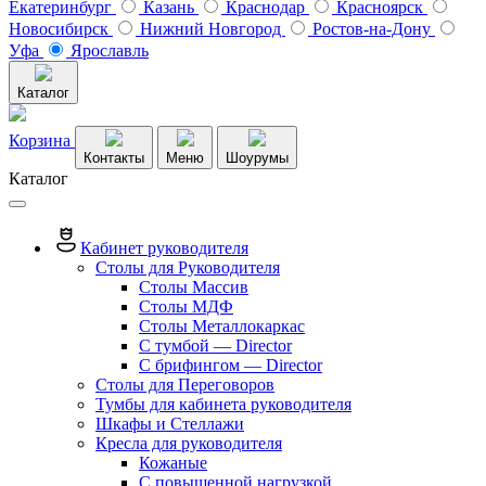
Екатеринбург
Казань
Краснодар
Красноярск
Новосибирск
Нижний Новгород
Ростов-на-Дону
Уфа
Ярославль
Каталог
Корзина
Контакты
Меню
Шоурумы
Каталог
Кабинет руководителя
Столы для Руководителя
Столы Массив
Столы МДФ
Столы Металлокаркас
С тумбой — Director
C брифингом — Director
Столы для Переговоров
Тумбы для кабинета руководителя
Шкафы и Стеллажи
Кресла для руководителя
Кожаные
С повышенной нагрузкой