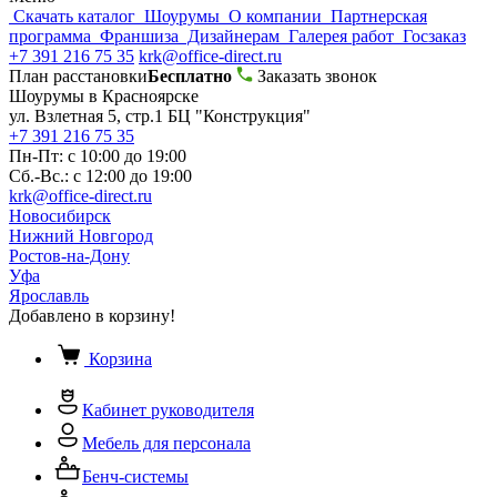
Скачать каталог
Шоурумы
О компании
Партнерская
программа
Франшиза
Дизайнерам
Галерея работ
Госзаказ
+7 391 216 75 35
krk@office-direct.ru
План расстановки
Бесплатно
Заказать звонок
Шоурумы в Красноярске
ул. Взлетная 5, стр.1 БЦ "Конструкция"
+7 391 216 75 35
Пн-Пт: с 10:00 до 19:00
Сб.-Вс.: с 12:00 до 19:00
krk@office-direct.ru
Новосибирск
Нижний Новгород
Ростов-на-Дону
Уфа
Ярославль
Добавлено в корзину!
Корзина
Кабинет руководителя
Мебель для персонала
Бенч-системы