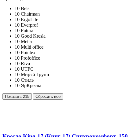
10
Bels
10
Chairman
10
ErgoLife
10
Everprof
10
Futura
10
Good Kresla
10
Metta
10
Multi office
10
Pointex
10
Profoffice
10
Riva
10
UTFC
10
Мирэй Групп
10
Стиль
10
ЯрКресла
Показать
215
Сбросить все
Кресло King-17 (Кинг-17) Синхрокомфорт, 150