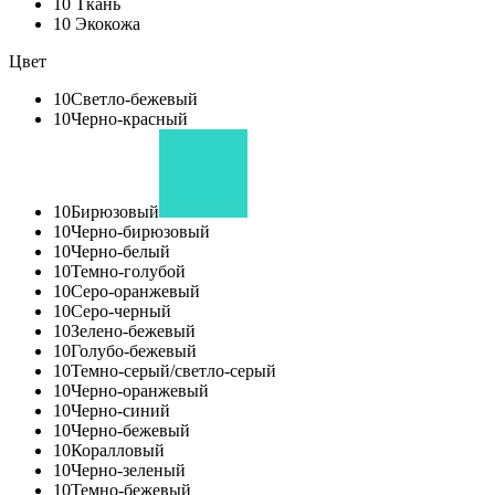
10
Ткань
10
Экокожа
Цвет
10
Светло-бежевый
10
Черно-красный
10
Бирюзовый
10
Черно-бирюзовый
10
Черно-белый
10
Темно-голубой
10
Серо-оранжевый
10
Серо-черный
10
Зелено-бежевый
10
Голубо-бежевый
10
Темно-серый/светло-серый
10
Черно-оранжевый
10
Черно-синий
10
Черно-бежевый
10
Коралловый
10
Черно-зеленый
10
Темно-бежевый