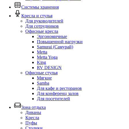
Системы хранения
Кресла и стулья
Для руководителей
Для сотрудников
Офисные кресла
Эргономичные
Повышенной нагрузки
Samurai (Самурай)
Metta
Metta Yoga
King
RV DESIGN
Офисные стулья
Мягкие
Samba
Для кафе и ресторанов
Для конференц залов
Для посетителей
Зона отдыха
Диваны
Кресла
Пуфы
Столики