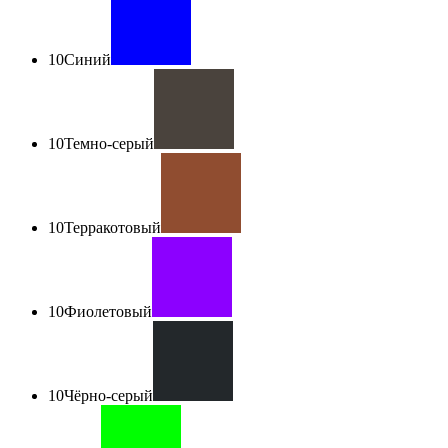
10
Синий
10
Темно-серый
10
Терракотовый
10
Фиолетовый
10
Чёрно-серый