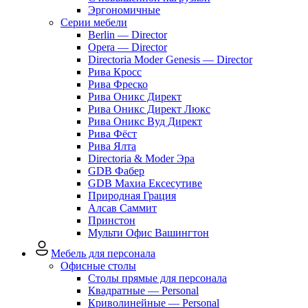
Эргономичные
Серии мебели
Berlin — Director
Opera — Director
Directoria Moder Genesis — Director
Рива Кросс
Рива Фреско
Рива Оникс Директ
Рива Оникс Директ Люкс
Рива Оникс Вуд Директ
Рива Фёст
Рива Ялта
Directoria & Moder Эра
GDB Фабер
GDB Махиа Ексесутиве
Природная Грация
Алсав Саммит
Принстон
Мульти Офис Вашингтон
Мебель для персонала
Офисные столы
Столы прямые для персонала
Квадратные — Personal
Криволинейные — Personal