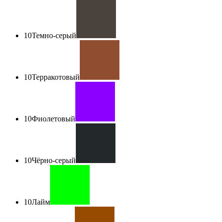
10
Темно-серый
10
Терракотовый
10
Фиолетовый
10
Чёрно-серый
10
Лайм