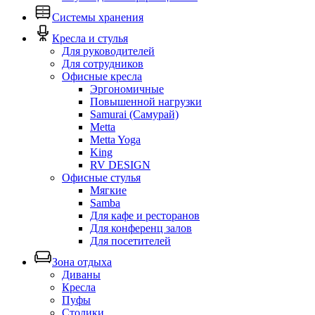
Системы хранения
Кресла и стулья
Для руководителей
Для сотрудников
Офисные кресла
Эргономичные
Повышенной нагрузки
Samurai (Самурай)
Metta
Metta Yoga
King
RV DESIGN
Офисные стулья
Мягкие
Samba
Для кафе и ресторанов
Для конференц залов
Для посетителей
Зона отдыха
Диваны
Кресла
Пуфы
Столики