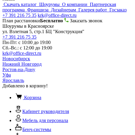
Скачать каталог
Шоурумы
О компании
Партнерская
программа
Франшиза
Дизайнерам
Галерея работ
Госзаказ
+7 391 216 75 35
krk@office-direct.ru
План расстановки
Бесплатно
Заказать звонок
Шоурумы в Красноярске
ул. Взлетная 5, стр.1 БЦ "Конструкция"
+7 391 216 75 35
Пн-Пт: с 10:00 до 19:00
Сб.-Вс.: с 12:00 до 19:00
krk@office-direct.ru
Новосибирск
Нижний Новгород
Ростов-на-Дону
Уфа
Ярославль
Добавлено в корзину!
Корзина
Кабинет руководителя
Мебель для персонала
Бенч-системы