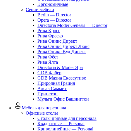
Эргономичные
Серии мебели
Berlin — Director
Opera — Director
Directoria Moder Genesis — Director
Рива Кросс
Рива Фреско
Рива Оникс Директ
Рива Оникс Директ Люкс
Рива Оникс Вуд Директ
Рива Фёст
Рива Ялта
Directoria & Moder Эра
GDB Фабер
GDB Махиа Ексесутиве
Природная Грация
Алсав Саммит
Принстон
Мульти Офис Вашингтон
Мебель для персонала
Офисные столы
Столы прямые для персонала
Квадратные — Personal
Криволинейные — Personal