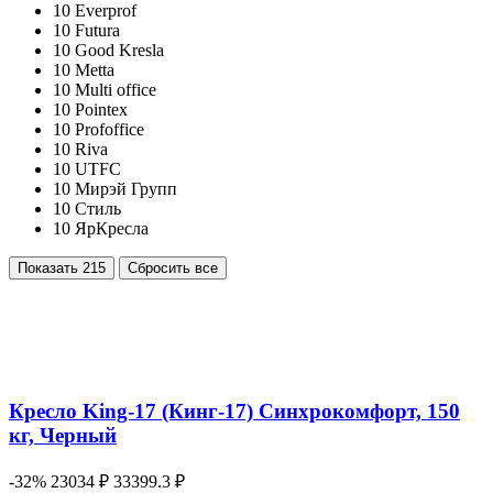
10
Everprof
10
Futura
10
Good Kresla
10
Metta
10
Multi office
10
Pointex
10
Profoffice
10
Riva
10
UTFC
10
Мирэй Групп
10
Стиль
10
ЯрКресла
Показать
215
Сбросить все
Кресло King-17 (Кинг-17) Синхрокомфорт, 150
кг, Черный
-32%
23034 ₽
33399.3 ₽