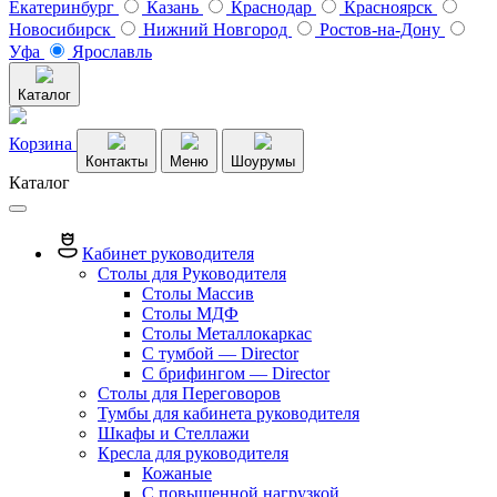
Екатеринбург
Казань
Краснодар
Красноярск
Новосибирск
Нижний Новгород
Ростов-на-Дону
Уфа
Ярославль
Каталог
Корзина
Контакты
Меню
Шоурумы
Каталог
Кабинет руководителя
Столы для Руководителя
Столы Массив
Столы МДФ
Столы Металлокаркас
С тумбой — Director
C брифингом — Director
Столы для Переговоров
Тумбы для кабинета руководителя
Шкафы и Стеллажи
Кресла для руководителя
Кожаные
С повышенной нагрузкой