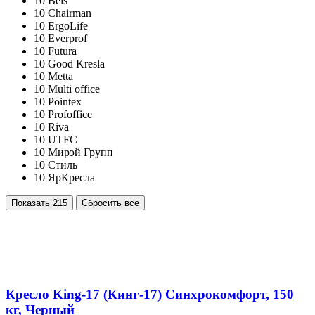
10
Bels
10
Chairman
10
ErgoLife
10
Everprof
10
Futura
10
Good Kresla
10
Metta
10
Multi office
10
Pointex
10
Profoffice
10
Riva
10
UTFC
10
Мирэй Групп
10
Стиль
10
ЯрКресла
Показать
215
Сбросить все
Кресло King-17 (Кинг-17) Синхрокомфорт, 150
кг, Черный