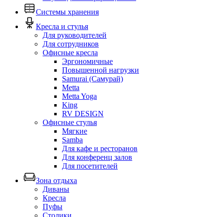
Системы хранения
Кресла и стулья
Для руководителей
Для сотрудников
Офисные кресла
Эргономичные
Повышенной нагрузки
Samurai (Самурай)
Metta
Metta Yoga
King
RV DESIGN
Офисные стулья
Мягкие
Samba
Для кафе и ресторанов
Для конференц залов
Для посетителей
Зона отдыха
Диваны
Кресла
Пуфы
Столики