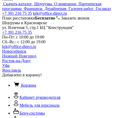
Скачать каталог
Шоурумы
О компании
Партнерская
программа
Франшиза
Дизайнерам
Галерея работ
Госзаказ
+7 391 216 75 35
krk@office-direct.ru
План расстановки
Бесплатно
Заказать звонок
Шоурумы в Красноярске
ул. Взлетная 5, стр.1 БЦ "Конструкция"
+7 391 216 75 35
Пн-Пт: с 10:00 до 19:00
Сб.-Вс.: с 12:00 до 19:00
krk@office-direct.ru
Новосибирск
Нижний Новгород
Ростов-на-Дону
Уфа
Ярославль
Добавлено в корзину!
Корзина
Кабинет руководителя
Мебель для персонала
Бенч-системы