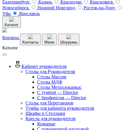
Екатеринбург
Казань
Краснодар
Красноярск
Новосибирск
Нижний Новгород
Ростов-на-Дону
Уфа
Ярославль
Каталог
Корзина
Контакты
Меню
Шоурумы
Каталог
Кабинет руководителя
Столы для Руководителя
Столы Массив
Столы МДФ
Столы Металлокаркас
С тумбой — Director
C брифингом — Director
Столы для Переговоров
Тумбы для кабинета руководителя
Шкафы и Стеллажи
Кресла для руководителя
Кожаные
С повышенной нагрузкой