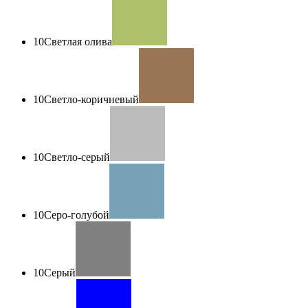
10
Светлая олива
10
Светло-коричневый
10
Светло-серый
10
Серо-голубой
10
Серый