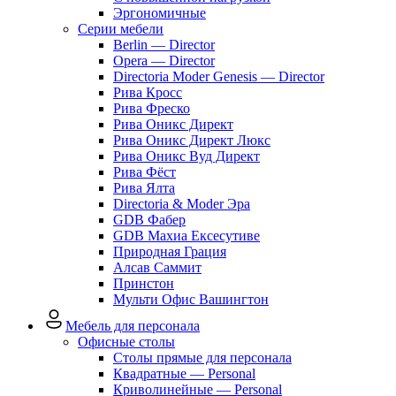
Эргономичные
Серии мебели
Berlin — Director
Opera — Director
Directoria Moder Genesis — Director
Рива Кросс
Рива Фреско
Рива Оникс Директ
Рива Оникс Директ Люкс
Рива Оникс Вуд Директ
Рива Фёст
Рива Ялта
Directoria & Moder Эра
GDB Фабер
GDB Махиа Ексесутиве
Природная Грация
Алсав Саммит
Принстон
Мульти Офис Вашингтон
Мебель для персонала
Офисные столы
Столы прямые для персонала
Квадратные — Personal
Криволинейные — Personal