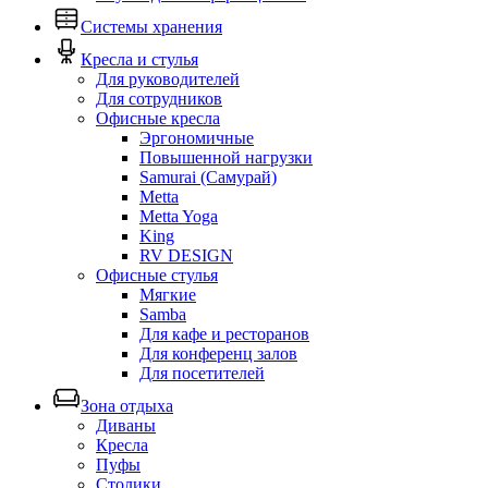
Системы хранения
Кресла и стулья
Для руководителей
Для сотрудников
Офисные кресла
Эргономичные
Повышенной нагрузки
Samurai (Самурай)
Metta
Metta Yoga
King
RV DESIGN
Офисные стулья
Мягкие
Samba
Для кафе и ресторанов
Для конференц залов
Для посетителей
Зона отдыха
Диваны
Кресла
Пуфы
Столики