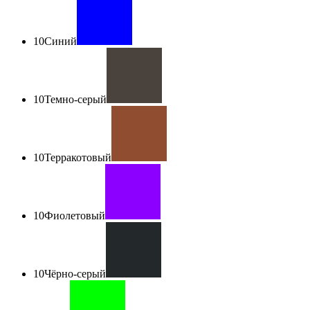
10
Синий
10
Темно-серый
10
Терракотовый
10
Фиолетовый
10
Чёрно-серый