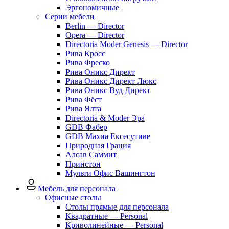
Эргономичные
Серии мебели
Berlin — Director
Opera — Director
Directoria Moder Genesis — Director
Рива Кросс
Рива Фреско
Рива Оникс Директ
Рива Оникс Директ Люкс
Рива Оникс Вуд Директ
Рива Фёст
Рива Ялта
Directoria & Moder Эра
GDB Фабер
GDB Махиа Ексесутиве
Природная Грация
Алсав Саммит
Принстон
Мульти Офис Вашингтон
Мебель для персонала
Офисные столы
Столы прямые для персонала
Квадратные — Personal
Криволинейные — Personal