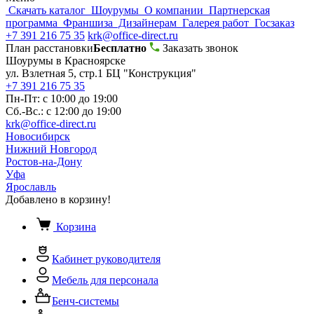
Скачать каталог
Шоурумы
О компании
Партнерская
программа
Франшиза
Дизайнерам
Галерея работ
Госзаказ
+7 391 216 75 35
krk@office-direct.ru
План расстановки
Бесплатно
Заказать звонок
Шоурумы в Красноярске
ул. Взлетная 5, стр.1 БЦ "Конструкция"
+7 391 216 75 35
Пн-Пт: с 10:00 до 19:00
Сб.-Вс.: с 12:00 до 19:00
krk@office-direct.ru
Новосибирск
Нижний Новгород
Ростов-на-Дону
Уфа
Ярославль
Добавлено в корзину!
Корзина
Кабинет руководителя
Мебель для персонала
Бенч-системы