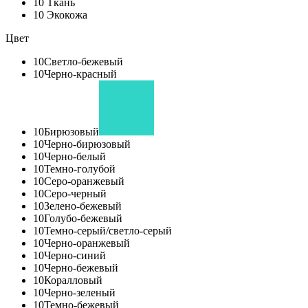
10
Ткань
10
Экокожа
Цвет
10
Светло-бежевый
10
Черно-красный
10
Бирюзовый
10
Черно-бирюзовый
10
Черно-белый
10
Темно-голубой
10
Серо-оранжевый
10
Серо-черный
10
Зелено-бежевый
10
Голубо-бежевый
10
Темно-серый/светло-серый
10
Черно-оранжевый
10
Черно-синий
10
Черно-бежевый
10
Коралловый
10
Черно-зеленый
10
Темно-бежевый