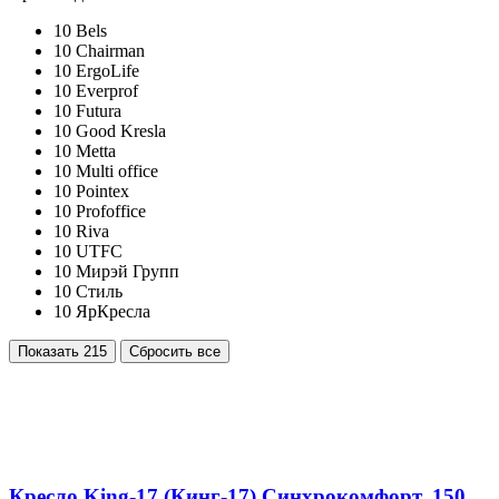
10
Bels
10
Chairman
10
ErgoLife
10
Everprof
10
Futura
10
Good Kresla
10
Metta
10
Multi office
10
Pointex
10
Profoffice
10
Riva
10
UTFC
10
Мирэй Групп
10
Стиль
10
ЯрКресла
Показать
215
Сбросить все
Кресло King-17 (Кинг-17) Синхрокомфорт, 150