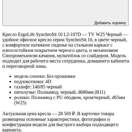
Добавить корзину
Кресло ErgoLife SynchroSit 10 L2-107D — TV W25 Черный —
удобное офисное кресло серии SynchroSit 10, в цвете черный,
с комфортное натяжное сиденье на стальном каркасе c
износостойким покрытием черного цвета, и механизмом
Синхромеханизм качания, мультиблок со слайдером. Модель
подходит для рабочего места сотрудника, домашнего кабинета
и переговорной зоны.
модель спинки: Без прошивки
подлокотники: 4D
газлифт: 140/85 черный
пятилучье: Полиамид, черный, d680мм (B11)
ролики: Полиамид с PU ободком, хром/черный, d65мм
(W25)
Актуальная цена кресла — 28 569 ₽. В карточке товара
размещены основные характеристики, фотографии и
конфигурация модели для быстрого выбора подходящего
варианта.