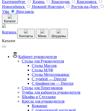
Екатеринбург
Казань
Краснодар
Красноярск
Новосибирск
Нижний Новгород
Ростов-на-Дону
Уфа
Ярославль
Каталог
Корзина
Контакты
Меню
Шоурумы
Каталог
Кабинет руководителя
Столы для Руководителя
Столы Массив
Столы МДФ
Столы Металлокаркас
С тумбой — Director
C брифингом — Director
Столы для Переговоров
Тумбы для кабинета руководителя
Шкафы и Стеллажи
Кресла для руководителя
Кожаные
С повышенной нагрузкой