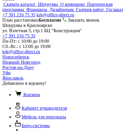
Скачать каталог
Шоурумы
О компании
Партнерская
программа
Франшиза
Дизайнерам
Галерея работ
Госзаказ
+7 391 216 75 35
krk@office-direct.ru
План расстановки
Бесплатно
Заказать звонок
Шоурумы в Красноярске
ул. Взлетная 5, стр.1 БЦ "Конструкция"
+7 391 216 75 35
Пн-Пт: с 10:00 до 19:00
Сб.-Вс.: с 12:00 до 19:00
krk@office-direct.ru
Новосибирск
Нижний Новгород
Ростов-на-Дону
Уфа
Ярославль
Добавлено в корзину!
Корзина
Кабинет руководителя
Мебель для персонала
Бенч-системы