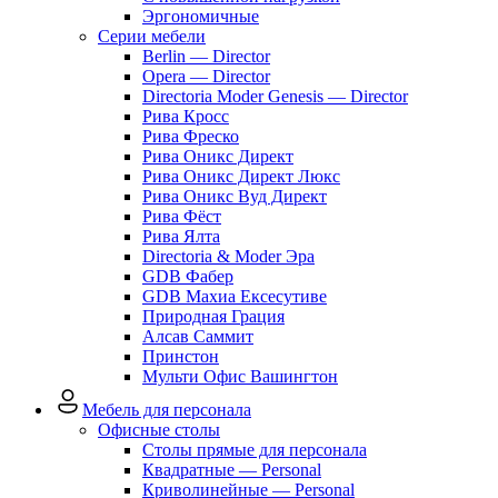
Эргономичные
Серии мебели
Berlin — Director
Opera — Director
Directoria Moder Genesis — Director
Рива Кросс
Рива Фреско
Рива Оникс Директ
Рива Оникс Директ Люкс
Рива Оникс Вуд Директ
Рива Фёст
Рива Ялта
Directoria & Moder Эра
GDB Фабер
GDB Махиа Ексесутиве
Природная Грация
Алсав Саммит
Принстон
Мульти Офис Вашингтон
Мебель для персонала
Офисные столы
Столы прямые для персонала
Квадратные — Personal
Криволинейные — Personal