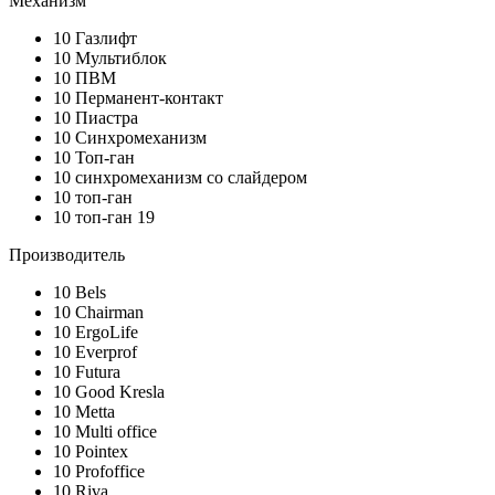
Механизм
10
Газлифт
10
Мультиблок
10
ПВМ
10
Перманент-контакт
10
Пиастра
10
Синхромеханизм
10
Топ-ган
10
синхромеханизм со слайдером
10
топ-ган
10
топ-ган 19
Производитель
10
Bels
10
Chairman
10
ErgoLife
10
Everprof
10
Futura
10
Good Kresla
10
Metta
10
Multi office
10
Pointex
10
Profoffice
10
Riva