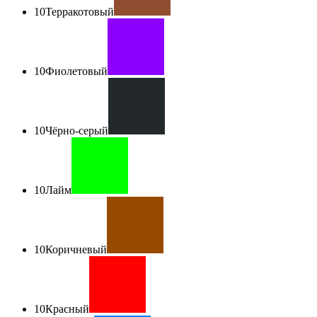
10
Терракотовый
10
Фиолетовый
10
Чёрно-серый
10
Лайм
10
Коричневый
10
Красный