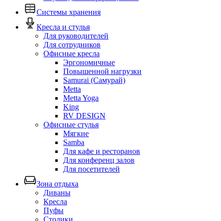
Системы хранения
Кресла и стулья
Для руководителей
Для сотрудников
Офисные кресла
Эргономичные
Повышенной нагрузки
Samurai (Самурай)
Metta
Metta Yoga
King
RV DESIGN
Офисные стулья
Мягкие
Samba
Для кафе и ресторанов
Для конференц залов
Для посетителей
Зона отдыха
Диваны
Кресла
Пуфы
Столики