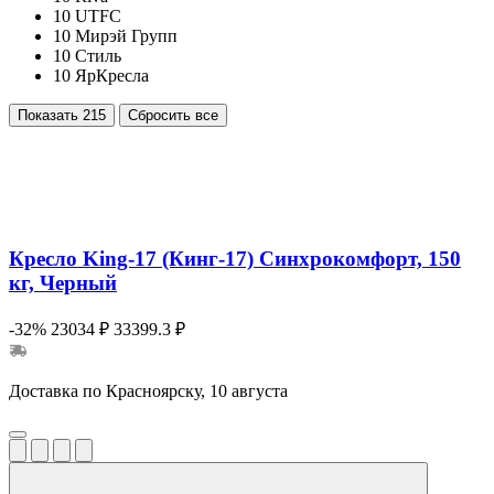
10
UTFC
10
Мирэй Групп
10
Стиль
10
ЯрКресла
Показать
215
Сбросить все
Кресло King-17 (Кинг-17) Синхрокомфорт, 150
кг, Черный
-32%
23034 ₽
33399.3 ₽
Доставка по Красноярску, 10 августа