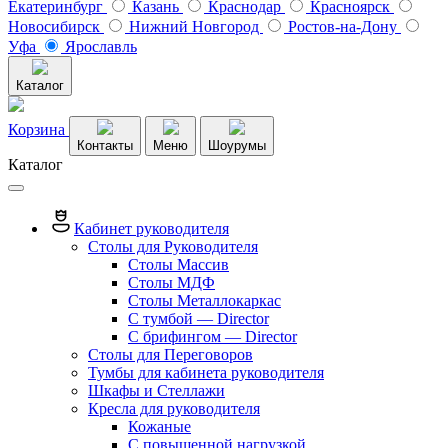
Екатеринбург
Казань
Краснодар
Красноярск
Новосибирск
Нижний Новгород
Ростов-на-Дону
Уфа
Ярославль
Каталог
Корзина
Контакты
Меню
Шоурумы
Каталог
Кабинет руководителя
Столы для Руководителя
Столы Массив
Столы МДФ
Столы Металлокаркас
С тумбой — Director
C брифингом — Director
Столы для Переговоров
Тумбы для кабинета руководителя
Шкафы и Стеллажи
Кресла для руководителя
Кожаные
С повышенной нагрузкой