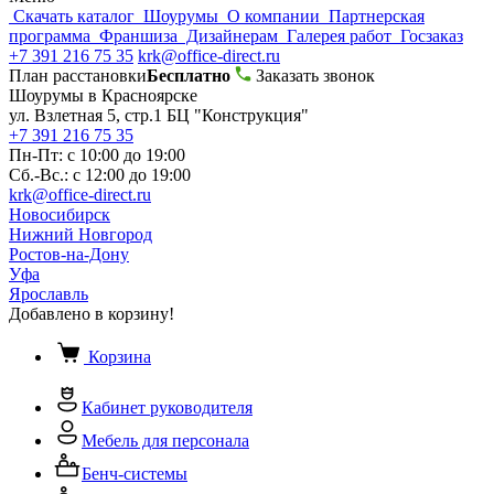
Скачать каталог
Шоурумы
О компании
Партнерская
программа
Франшиза
Дизайнерам
Галерея работ
Госзаказ
+7 391 216 75 35
krk@office-direct.ru
План расстановки
Бесплатно
Заказать звонок
Шоурумы в Красноярске
ул. Взлетная 5, стр.1 БЦ "Конструкция"
+7 391 216 75 35
Пн-Пт: с 10:00 до 19:00
Сб.-Вс.: с 12:00 до 19:00
krk@office-direct.ru
Новосибирск
Нижний Новгород
Ростов-на-Дону
Уфа
Ярославль
Добавлено в корзину!
Корзина
Кабинет руководителя
Мебель для персонала
Бенч-системы