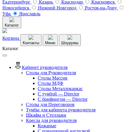
Екатеринбург
Казань
Краснодар
Красноярск
Новосибирск
Нижний Новгород
Ростов-на-Дону
Уфа
Ярославль
Каталог
Корзина
Контакты
Меню
Шоурумы
Каталог
Кабинет руководителя
Столы для Руководителя
Столы Массив
Столы МДФ
Столы Металлокаркас
С тумбой — Director
C брифингом — Director
Столы для Переговоров
Тумбы для кабинета руководителя
Шкафы и Стеллажи
Кресла для руководителя
Кожаные
С повышенной нагрузкой