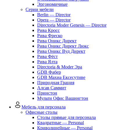
Эргономичные
Серии мебели
Berlin — Director
Opera — Director
Directoria Moder Genesis — Director
Рива Кросс
Рива Фреско
Рива Оникс Директ
Рива Оникс Директ Люкс
Рива Оникс Вуд Директ
Рива Фёст
Рива Ялта
Directoria & Moder Эра
GDB Фабер
GDB Махиа Ексесутиве
Природная Грация
Алсав Саммит
Принстон
Мульти Офис Вашингтон
Мебель для персонала
Офисные столы
Столы прямые для персонала
Квадратные — Personal
Криволинейные — Personal