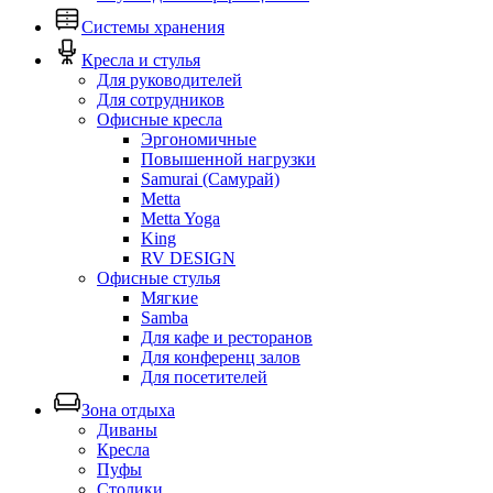
Системы хранения
Кресла и стулья
Для руководителей
Для сотрудников
Офисные кресла
Эргономичные
Повышенной нагрузки
Samurai (Самурай)
Metta
Metta Yoga
King
RV DESIGN
Офисные стулья
Мягкие
Samba
Для кафе и ресторанов
Для конференц залов
Для посетителей
Зона отдыха
Диваны
Кресла
Пуфы
Столики