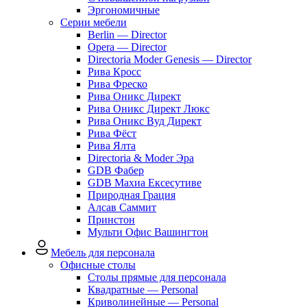
Эргономичные
Серии мебели
Berlin — Director
Opera — Director
Directoria Moder Genesis — Director
Рива Кросс
Рива Фреско
Рива Оникс Директ
Рива Оникс Директ Люкс
Рива Оникс Вуд Директ
Рива Фёст
Рива Ялта
Directoria & Moder Эра
GDB Фабер
GDB Махиа Ексесутиве
Природная Грация
Алсав Саммит
Принстон
Мульти Офис Вашингтон
Мебель для персонала
Офисные столы
Столы прямые для персонала
Квадратные — Personal
Криволинейные — Personal