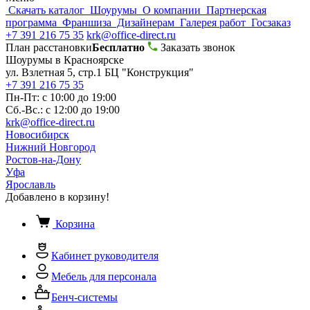
Скачать каталог
Шоурумы
О компании
Партнерская
программа
Франшиза
Дизайнерам
Галерея работ
Госзаказ
+7 391 216 75 35
krk@office-direct.ru
План расстановки
Бесплатно
Заказать звонок
Шоурумы в Красноярске
ул. Взлетная 5, стр.1 БЦ "Конструкция"
+7 391 216 75 35
Пн-Пт: с 10:00 до 19:00
Сб.-Вс.: с 12:00 до 19:00
krk@office-direct.ru
Новосибирск
Нижний Новгород
Ростов-на-Дону
Уфа
Ярославль
Добавлено в корзину!
Корзина
Кабинет руководителя
Мебель для персонала
Бенч-системы