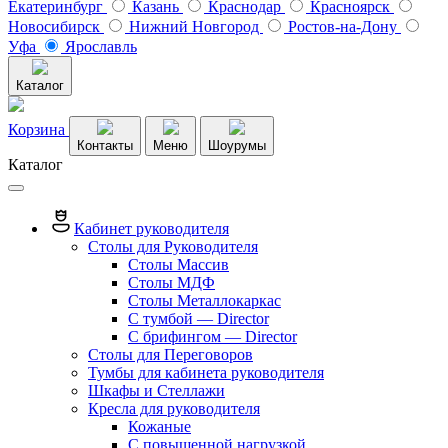
Екатеринбург
Казань
Краснодар
Красноярск
Новосибирск
Нижний Новгород
Ростов-на-Дону
Уфа
Ярославль
Каталог
Корзина
Контакты
Меню
Шоурумы
Каталог
Кабинет руководителя
Столы для Руководителя
Столы Массив
Столы МДФ
Столы Металлокаркас
С тумбой — Director
C брифингом — Director
Столы для Переговоров
Тумбы для кабинета руководителя
Шкафы и Стеллажи
Кресла для руководителя
Кожаные
С повышенной нагрузкой