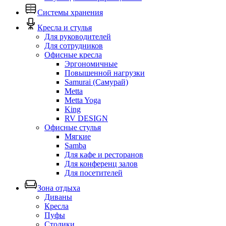
Системы хранения
Кресла и стулья
Для руководителей
Для сотрудников
Офисные кресла
Эргономичные
Повышенной нагрузки
Samurai (Самурай)
Metta
Metta Yoga
King
RV DESIGN
Офисные стулья
Мягкие
Samba
Для кафе и ресторанов
Для конференц залов
Для посетителей
Зона отдыха
Диваны
Кресла
Пуфы
Столики