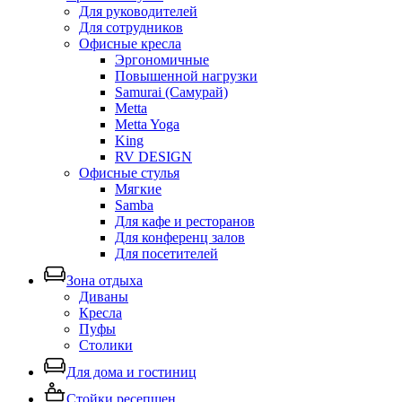
Для руководителей
Для сотрудников
Офисные кресла
Эргономичные
Повышенной нагрузки
Samurai (Самурай)
Metta
Metta Yoga
King
RV DESIGN
Офисные стулья
Мягкие
Samba
Для кафе и ресторанов
Для конференц залов
Для посетителей
Зона отдыха
Диваны
Кресла
Пуфы
Столики
Для дома и гостиниц
Стойки ресепшен