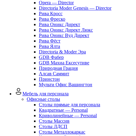
Opera — Director
Directoria Moder Genesis — Director
Рива Кросс
Рива Фреско
Рива Оникс Директ
Рива Оникс Директ Люкс
Рива Оникс Вуд Директ
Рива Фёст
Рива Ялта
Directoria & Moder Эра
GDB Фабер
GDB Махиа Ексесутиве
Природная Грация
Алсав Саммит
Принстон
Мульти Офис Вашингтон
Мебель для персонала
Офисные столы
Столы прямые для персонала
Квадратные — Personal
Криволинейные — Personal
Столы Массив
Столы ЛДСП
Столы Металлокаркас