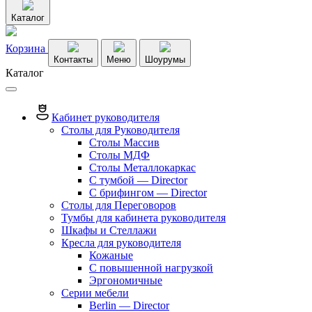
Каталог
Корзина
Контакты
Меню
Шоурумы
Каталог
Кабинет руководителя
Столы для Руководителя
Столы Массив
Столы МДФ
Столы Металлокаркас
С тумбой — Director
C брифингом — Director
Столы для Переговоров
Тумбы для кабинета руководителя
Шкафы и Стеллажи
Кресла для руководителя
Кожаные
С повышенной нагрузкой
Эргономичные
Серии мебели
Berlin — Director