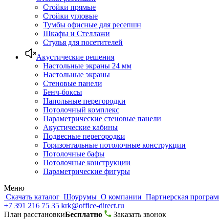
Стойки прямые
Стойки угловые
Тумбы офисные для ресепшн
Шкафы и Стеллажи
Стулья для посетителей
Акустические решения
Настольные экраны 24 мм
Настольные экраны
Стеновые панели
Бенч-боксы
Напольные перегородки
Потолочный комплекс
Параметрические стеновые панели
Акустические кабины
Подвесные перегородки
Горизонтальные потолочные конструкции
Потолочные бафы
Потолочные конструкции
Параметрические фигуры
Меню
Скачать каталог
Шоурумы
О компании
Партнерская програ
+7 391 216 75 35
krk@office-direct.ru
План расстановки
Бесплатно
Заказать звонок