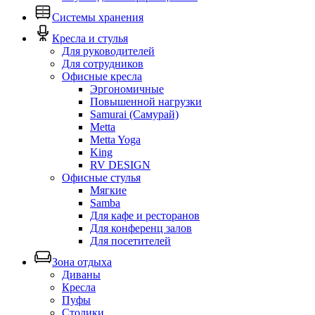
Системы хранения
Кресла и стулья
Для руководителей
Для сотрудников
Офисные кресла
Эргономичные
Повышенной нагрузки
Samurai (Самурай)
Metta
Metta Yoga
King
RV DESIGN
Офисные стулья
Мягкие
Samba
Для кафе и ресторанов
Для конференц залов
Для посетителей
Зона отдыха
Диваны
Кресла
Пуфы
Столики