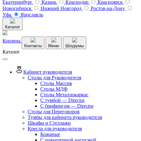
Екатеринбург
Казань
Краснодар
Красноярск
Новосибирск
Нижний Новгород
Ростов-на-Дону
Уфа
Ярославль
Каталог
Корзина
Контакты
Меню
Шоурумы
Каталог
Кабинет руководителя
Столы для Руководителя
Столы Массив
Столы МДФ
Столы Металлокаркас
С тумбой — Director
C брифингом — Director
Столы для Переговоров
Тумбы для кабинета руководителя
Шкафы и Стеллажи
Кресла для руководителя
Кожаные
С повышенной нагрузкой