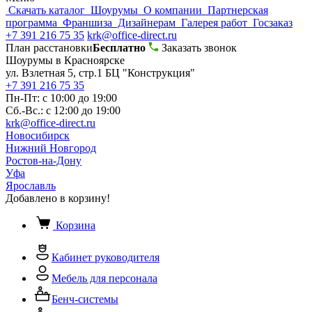
Скачать каталог
Шоурумы
О компании
Партнерская
программа
Франшиза
Дизайнерам
Галерея работ
Госзаказ
+7 391 216 75 35
krk@office-direct.ru
План расстановки
Бесплатно
Заказать звонок
Шоурумы в Красноярске
ул. Взлетная 5, стр.1 БЦ "Конструкция"
+7 391 216 75 35
Пн-Пт: с 10:00 до 19:00
Сб.-Вс.: с 12:00 до 19:00
krk@office-direct.ru
Новосибирск
Нижний Новгород
Ростов-на-Дону
Уфа
Ярославль
Добавлено в корзину!
Корзина
Кабинет руководителя
Мебель для персонала
Бенч-системы