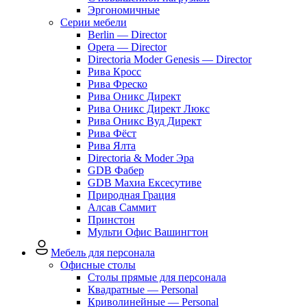
Эргономичные
Серии мебели
Berlin — Director
Opera — Director
Directoria Moder Genesis — Director
Рива Кросс
Рива Фреско
Рива Оникс Директ
Рива Оникс Директ Люкс
Рива Оникс Вуд Директ
Рива Фёст
Рива Ялта
Directoria & Moder Эра
GDB Фабер
GDB Махиа Ексесутиве
Природная Грация
Алсав Саммит
Принстон
Мульти Офис Вашингтон
Мебель для персонала
Офисные столы
Столы прямые для персонала
Квадратные — Personal
Криволинейные — Personal