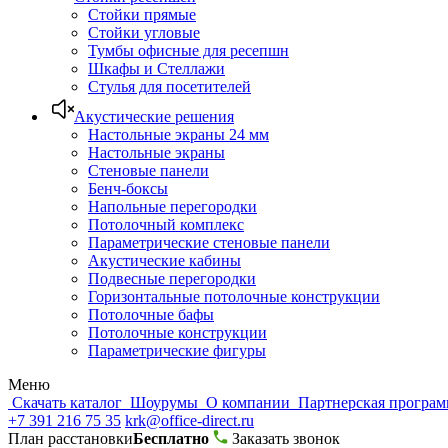
Стойки прямые
Стойки угловые
Тумбы офисные для ресепшн
Шкафы и Стеллажи
Стулья для посетителей
Акустические решения
Настольные экраны 24 мм
Настольные экраны
Стеновые панели
Бенч-боксы
Напольные перегородки
Потолочный комплекс
Параметрические стеновые панели
Акустические кабины
Подвесные перегородки
Горизонтальные потолочные конструкции
Потолочные бафы
Потолочные конструкции
Параметрические фигуры
Меню
Скачать каталог
Шоурумы
О компании
Партнерская програ
+7 391 216 75 35
krk@office-direct.ru
План расстановки
Бесплатно
Заказать звонок