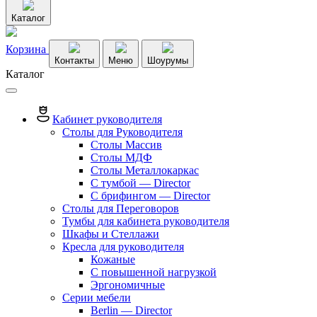
Каталог
Корзина
Контакты
Меню
Шоурумы
Каталог
Кабинет руководителя
Столы для Руководителя
Столы Массив
Столы МДФ
Столы Металлокаркас
С тумбой — Director
C брифингом — Director
Столы для Переговоров
Тумбы для кабинета руководителя
Шкафы и Стеллажи
Кресла для руководителя
Кожаные
С повышенной нагрузкой
Эргономичные
Серии мебели
Berlin — Director