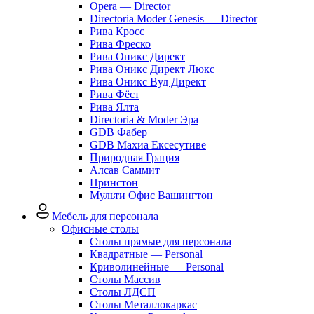
Opera — Director
Directoria Moder Genesis — Director
Рива Кросс
Рива Фреско
Рива Оникс Директ
Рива Оникс Директ Люкс
Рива Оникс Вуд Директ
Рива Фёст
Рива Ялта
Directoria & Moder Эра
GDB Фабер
GDB Махиа Ексесутиве
Природная Грация
Алсав Саммит
Принстон
Мульти Офис Вашингтон
Мебель для персонала
Офисные столы
Столы прямые для персонала
Квадратные — Personal
Криволинейные — Personal
Столы Массив
Столы ЛДСП
Столы Металлокаркас