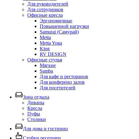
Для руководителей
Для сотрудников
Офисные кресла
Эргономичные
Повышенной нагрузки
Samurai (Самурай)
Metta
Metta Yoga
King
RV DESIGN
Офисные стулья
Мягкие
Samba
Для кафе и ресторанов
Для конференц залов
Для посетителей
Зона отдыха
Диваны
Кресла
Пуфы
Столики
Для дома и гостиниц
Стойки ресепшен